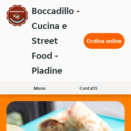
Passa
Boccadillo -
al
contenuto
Cucina e
principale
Street
Ordina online
Food -
Piadine
Menu
Contatti